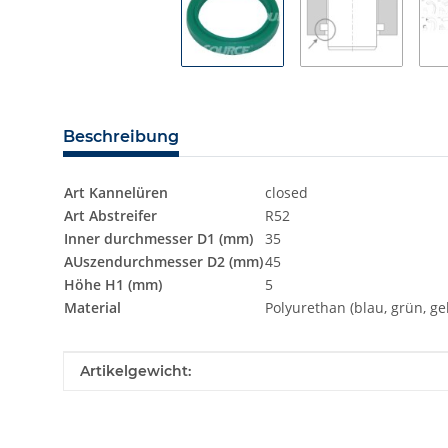
Beschreibung
Art Kannelüren
closed
Art Abstreifer
R52
Inner durchmesser D1 (mm)
35
AUszendurchmesser D2 (mm)
45
Höhe H1 (mm)
5
Material
Polyurethan (blau, grün, ge
Produkteigenschaft
Wert
Artikelgewicht: