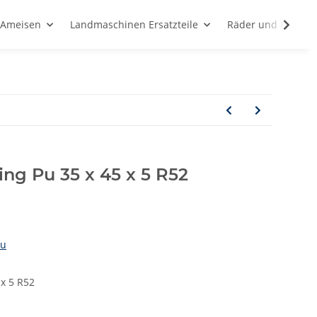
d Ameisen
Landmaschinen Ersatzteile
Räder und Rollen
ing Pu 35 x 45 x 5 R52
au
 x 5 R52