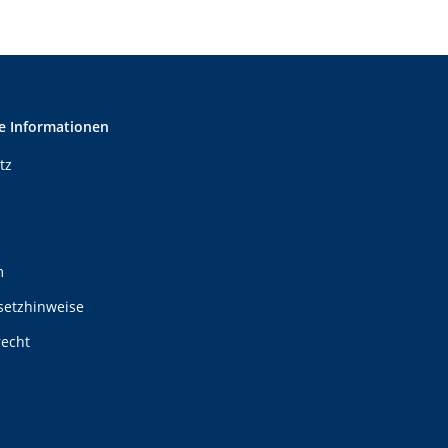
e Informationen
tz
m
setzhinweise
recht