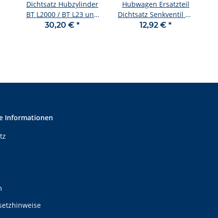
Dichtsatz Hubzylinder
Hubwagen Ersatzteil
BT L2000 / BT L23 und
Dichtsatz Senkventil BT
LHM230 Passend für
L2000 , BT L23, LHM230
30,20 €
*
12,92 €
*
alle Modelle
e Informationen
tz
m
setzhinweise