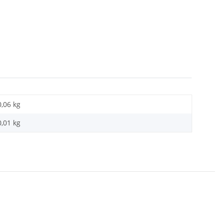
0,06 kg
0,01
kg