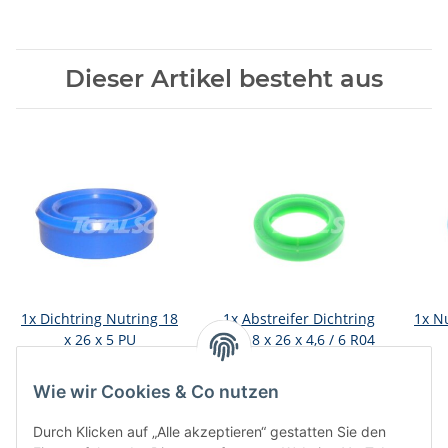
Dieser Artikel besteht aus
1x
Dichtring Nutring 18
1x
Abstreifer Dichtring
1x
Nu
x 26 x 5 PU
Pu 18 x 26 x 4,6 / 6 R04
5,66 €
*
5,24 €
*
Wie wir Cookies & Co nutzen
Durch Klicken auf „Alle akzeptieren“ gestatten Sie den