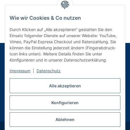
Wie wir Cookies & Co nutzen
Durch Klicken auf „Alle akzeptieren“ gestatten Sie den
Einsatz folgender Dienste auf unserer Website: YouTube,
Vimeo, PayPal Express Checkout und Ratenzahlung. Sie
können die Einstellung jederzeit ändern (Fingerabdruck-
Icon links unten). Weitere Details finden Sie unter
Konfigurieren
und in unserer
Datenschutzerklärung
.
Informationen
Impressum
|
Datenschutz
Gesetzliche Informationen
Alle akzeptieren
Konfigurieren
Vertrag widerrufen
* Alle Preise inkl. gesetzlicher USt., zzgl.
Versand
Ablehnen
© Rollenladen 2026