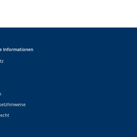
e Informationen
tz
m
setzhinweise
recht